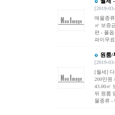
월세 
[2019-03
매물종류 
㎡ 보증금
편 - 풀
파이무료 주
원룸/
[2019-03
[월세] 
200만원
43.00
뒤 원룸 
물종류 - 