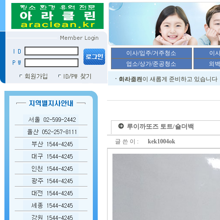
루이까또즈 토트/숄더백
글 쓴 이 :
kek1004ok