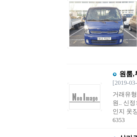
원룸,
[2019-03
거래유형 
원.. 신
인지 옷장
6353